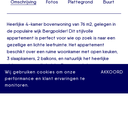
Omschrijving
Fotos
Plattegrond
Buurt
Heerlijke 4-kamer bovenwoning van 76 m2, gelegen in
de populaire wijk Bergpolder! Dit stijlvolle
appartement is perfect voor wie op zoek is naar een
gezellige en lichte leefruimte. Het appartement
beschikt over een ruime woonkamer met open keuken,
3 slaapkamers, 2 balkons, en natuurlijk het heerlijke
dakterras met vrij uitzicht. Daarnaast is het centrum
Wij gebruiken cookies om onze
binnen enkele minuten bereikbaar. Hier kunt u genieten
AKKOORD
performance en klant ervaringen te
van de groene omgeving en toch snel toegang hebben
monitoren.
tot het stadsleven. Albert Heijn, diverse
delicatessenwinkels, openbaar vervoer en snelwegen
naar Amsterdam en Utrecht zijn allemaal in de directe
omgeving te vinden. Met de fiets bereikt u het
stadscentrum binnen slechts 5 minuten.
Indeling: