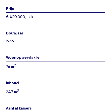
Prijs
€ 420.000,- k.k.
Bouwjaar
1936
Woonoppervlakte
2
76 m
inhoud
3
247 m
Aantal kamers