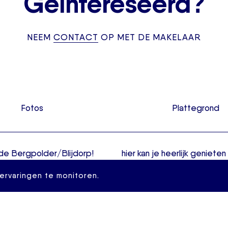
Geintereseerd?
NEEM
CONTACT
OP MET DE MAKELAAR
Fotos
Plattegrond
de Bergpolder/Blijdorp!
hier kan je heerlijk genie
onkamer en een balkon op
wasaansluiting beschikt ove
ervaringen te monitoren.
Skyline van Rotterdam en op
oven, vaatwasser en een ko
 appartement is uitstekend
tot het balkon.
et centrum van Rotterdam
Bijzonderheden:
nkels voor uw dagelijkse