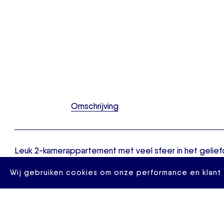
Omschrijving
Leuk 2-kamerappartement met veel sfeer in het gelief
Het appartement beschikt o.a. over royale en suite wo
Wij gebruiken cookies om onze performance en klant 
het zuidoosten. Er is aan de achterzijde uitkijk op de 
het van Maanenbad met veel groen. De ligging van het
te noemen! Met de tram en metro op loopafstand is h
binnen 10 minuten bereikbaar. Snackbars, een toko en wi