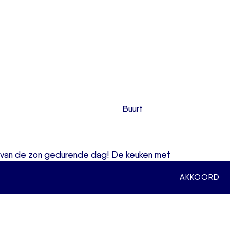
Buurt
ten van de zon gedurende dag! De keuken met
r diverse apparatuur zoals een 4-pits gasfornuis met
AKKOORD
el-/vriescombinatie. Via de keuken heb je ook toegang