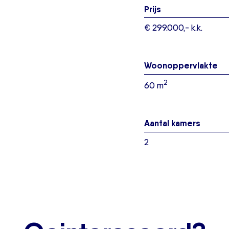
Prijs
€ 299.000,- k.k.
Woonoppervlakte
2
60 m
Aantal kamers
2