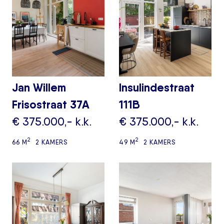
Jan Willem
Insulindestraat
Frisostraat 37A
111B
€ 375.000,- k.k.
€ 375.000,- k.k.
2
2
66 M
2 KAMERS
49 M
2 KAMERS