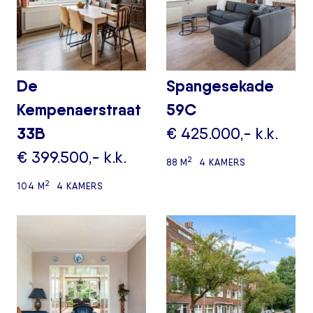
De
Spangesekade
Kempenaerstraat
59C
33B
€ 425.000,- k.k.
€ 399.500,- k.k.
2
88 M
4 KAMERS
2
104 M
4 KAMERS