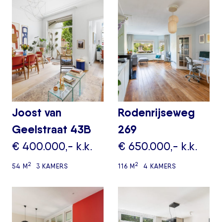
Joost van
Rodenrijseweg
Geelstraat 43B
269
€ 400.000,- k.k.
€ 650.000,- k.k.
2
2
54 M
3 KAMERS
116 M
4 KAMERS