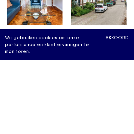
Paetsstraat 32C
Cleyburchstraat
Wij gebruiken cookies om onze
AKKOORD
€ 475.000,- k.k.
44A 02
performance en klant ervaringen te
€ 425.000,- k.k.
monitoren.
2
83 M
3 KAMERS
2
82 M
4 KAMERS