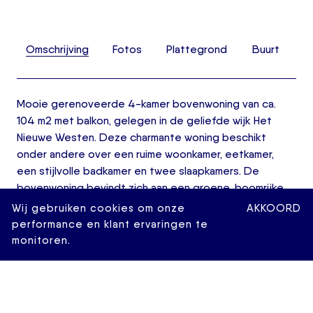
Omschrijving
Fotos
Plattegrond
Buurt
Mooie gerenoveerde 4-kamer bovenwoning van ca.
104 m2 met balkon, gelegen in de geliefde wijk Het
Nieuwe Westen. Deze charmante woning beschikt
onder andere over een ruime woonkamer, eetkamer,
een stijlvolle badkamer en twee slaapkamers. De
bovenwoning bevindt zich aan een groene, boomrijke
straat op korte afstand van het bruisende centrum van
Wij gebruiken cookies om onze
AKKOORD
Rotterdam. Op loopafstand vindt u een divers aanbod
performance en klant ervaringen te
aan winkels, sfeervolle eetgelegenheden en gezellige
monitoren.
koffiebars. Daarnaast ligt een veelzijdig recreatie- en
speelgebied nabij, met onder meer een atletiekbaan,
honkbalstadion, basketbalveld en een karakteristiek
tuindorp. Ook de ingang van Diergaarde Blijdorp en