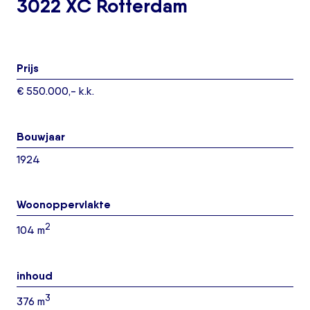
3022 XC Rotterdam
Prijs
€ 550.000,- k.k.
Bouwjaar
1924
Woonoppervlakte
2
104 m
inhoud
3
376 m