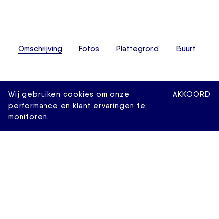
Omschrijving
Fotos
Plattegrond
Buurt
Urban living in deze fantastische 2-kamer
Wij gebruiken cookies om onze
AKKOORD
benedenwoning van 65 m2 gelegen in de wijk het
performance en klant ervaringen te
Nieuwe Westen! De unieke indeling maakt dit
monitoren.
appartement echt tot een must see! De woning
beschikt o.a. over een lichte woonkamer met uitzicht
op de patio, een moderne keuken en een ruime
slaapkamer. De Doedesstraat ligt zeer gunstig ten
opzichte van alle dagelijkse voorzieningen. Tram- en
bushalte op 1 minuut loopafstand. Diverse parken o.a.
Heemraadssingel), horeca gelegenheden (o.a. Juffrouw
van Zanten, Arzu, Bar Simon en De Burgemeester),
Centraal Station, winkels en Diergaarde Blijdorp