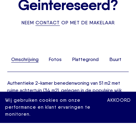
Geintereseerd?
NEEM
CONTACT
OP MET DE MAKELAAR
Omschrijving
Fotos
Plattegrond
Buurt
Authentieke 2-kamer benedenwoning van 51 m2 met
ruime achtertuin (34 m2), gelegen in de populaire wijk
Bergpolder! De woning beschikt o.a. over een L-
Wij gebruiken cookies om onze
AKKOORD
vormige woon-/eetkamer met open keuken, één
performance en klant ervaringen te
slaapkamer en een achtertuin op het noordoosten.
monitoren.
Daarnaast is het centrum binnen enkele minuten
bereikbaar. Hier kunt u genieten van de groene
omgeving en toch snel toegang hebben tot het