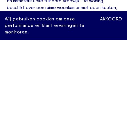
en karakteristieke tuindorp Vreewijk. De woning
beschikt over een ruime woonkamer met open keuken,
twee slaapkamers en recent fraai aangelegde voor- en
Wij gebruiken cookies om onze
AKKOORD
achtertuin. Dankzij de complete renovatie is de woning
performance en klant ervaringen te
direct te betrekken, zonder te hoeven klussen of
monitoren.
verbouwen. De wijk Vreewijk staat bekend om haar
groene opzet, rustige woonomgeving en dorpse sfeer,
met alle stedelijke voorzieningen van Rotterdam binnen
handbereik. In de directe omgeving bevinden zich
winkels, supermarkten, scholen, sportvoorzieningen,
parken en bus en tram om de hoek. Station Rotterdam
Lombardijen en winkelcentrum Keizerswaard zijn
eenvoudig bereikbaar. Ook de ligging ten opzichte van
de uitvalswegen A15 en A16 is ideaal.
Indeling:
Begane grond:
Eigen entree met sfeervolle hal, separaat toilet,
meterkast, vaste kast en toegang tot de ruime woon-