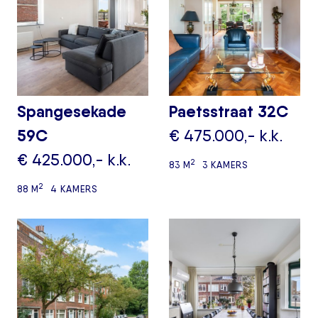
Spangesekade
Paetsstraat 32C
59C
€ 475.000,- k.k.
€ 425.000,- k.k.
2
83 M
3 KAMERS
2
88 M
4 KAMERS