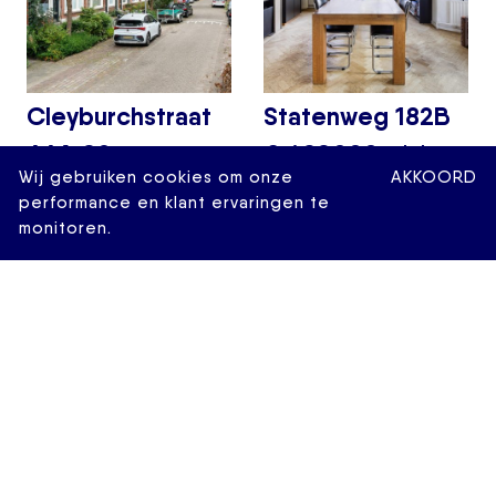
Cleyburchstraat
Statenweg 182B
44A 02
€ 499.000,- k.k.
Wij gebruiken cookies om onze
AKKOORD
€ 425.000,- k.k.
2
123 M
5 KAMERS
performance en klant ervaringen te
monitoren.
2
82 M
4 KAMERS