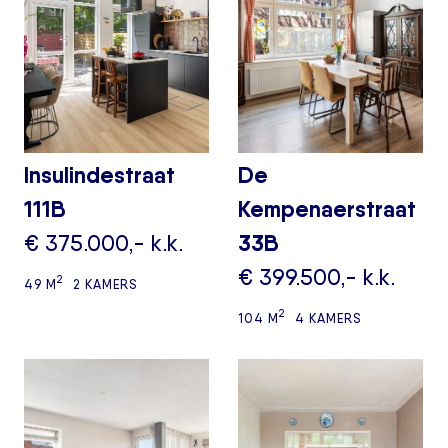
Insulindestraat
De
111B
Kempenaerstraat
€ 375.000,- k.k.
33B
€ 399.500,- k.k.
2
49 M
2 KAMERS
2
104 M
4 KAMERS