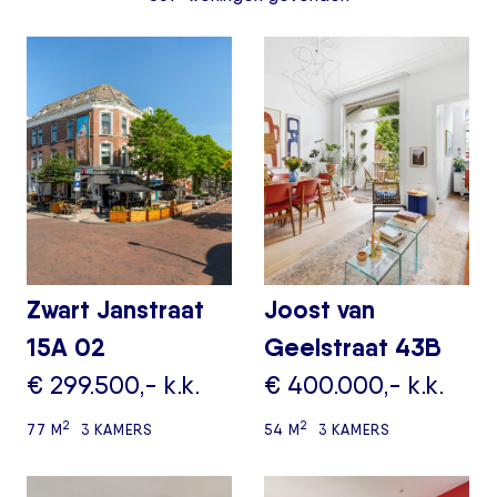
Zwart Janstraat
Joost van
15A 02
Geelstraat 43B
€ 299.500,- k.k.
€ 400.000,- k.k.
2
2
77 M
3 KAMERS
54 M
3 KAMERS