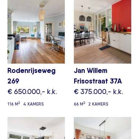
Rodenrijseweg
Jan Willem
269
Frisostraat 37A
€ 650.000,- k.k.
€ 375.000,- k.k.
2
2
116 M
4 KAMERS
66 M
2 KAMERS