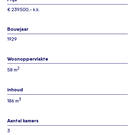
€ 239.500,- k.k.
Bouwjaar
1929
Woonoppervlakte
2
58 m
inhoud
3
186 m
Aantal kamers
3