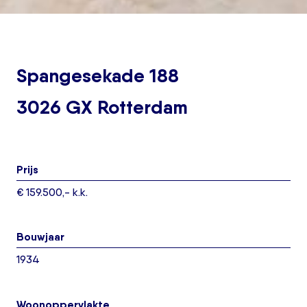
Spangesekade 188
3026 GX Rotterdam
Prijs
€ 159.500,- k.k.
Bouwjaar
1934
Woonoppervlakte