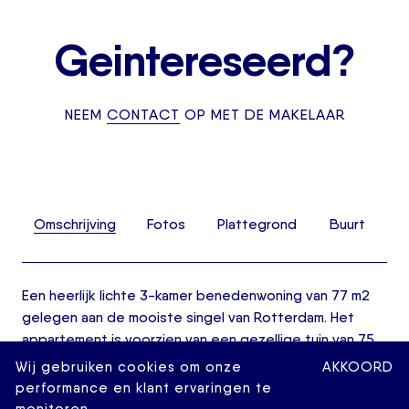
Geintereseerd?
NEEM
CONTACT
OP MET DE MAKELAAR
Omschrijving
Fotos
Plattegrond
Buurt
Een heerlijk lichte 3-kamer benedenwoning van 77 m2
gelegen aan de mooiste singel van Rotterdam. Het
appartement is voorzien van een gezellige tuin van 75
m2 gelegen op het zonnige zuiden. Ook beschikt de
Wij gebruiken cookies om onze
AKKOORD
woning over prachtige authentieke details, zoals de
performance en klant ervaringen te
originele marmeren schouwen, en suite deuren,
monitoren.