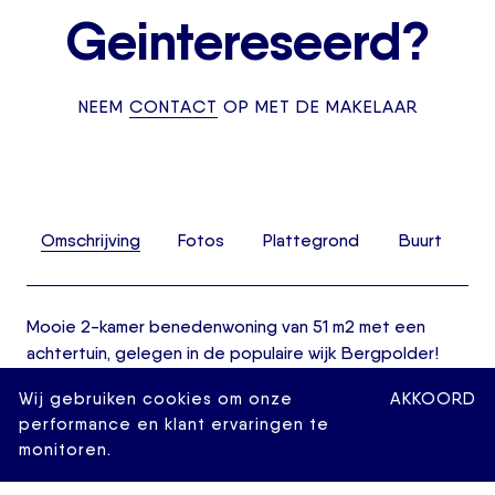
Geintereseerd?
NEEM
CONTACT
OP MET DE MAKELAAR
Omschrijving
Fotos
Plattegrond
Buurt
Mooie 2-kamer benedenwoning van 51 m2 met een
achtertuin, gelegen in de populaire wijk Bergpolder!
Deze karakteristieke woning beschikt o.a. over een
Wij gebruiken cookies om onze
AKKOORD
ruime en lichte woon-/eetkamer, slaapkamer en een
performance en klant ervaringen te
achtertuin van 51 m2. De woning is voorzien van
monitoren.
prachtige glas-in-lood details en paneeldeuren die het
authentieke en sfeervolle karakter van de woning naar