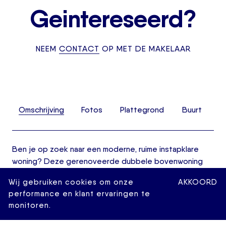
Geintereseerd?
NEEM
CONTACT
OP MET DE MAKELAAR
Omschrijving
Fotos
Plattegrond
Buurt
Ben je op zoek naar een moderne, ruime instapklare
woning? Deze gerenoveerde dubbele bovenwoning
van 87 m2 aan de Blommersdijkselaan biedt het allemaal:
Wij gebruiken cookies om onze
AKKOORD
een stijlvolle woning, zonnig balkon op het zuiden en
performance en klant ervaringen te
prachtig uitzicht op de Rotterdamse skyline. De straat
monitoren.
is recent vernieuwd, breed opgezet en omgeven door
groen en heeft karakteristieke gevels. Binnen vind je