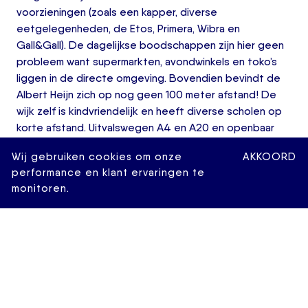
voorzieningen (zoals een kapper, diverse
eetgelegenheden, de Etos, Primera, Wibra en
Gall&Gall). De dagelijkse boodschappen zijn hier geen
probleem want supermarkten, avondwinkels en toko’s
liggen in de directe omgeving. Bovendien bevindt de
Albert Heijn zich op nog geen 100 meter afstand! De
wijk zelf is kindvriendelijk en heeft diverse scholen op
korte afstand. Uitvalswegen A4 en A20 en openbaar
vervoer (metrostation en bus- en tramhaltes) liggen in
Wij gebruiken cookies om onze
AKKOORD
de directe nabijheid. Omliggende steden, waaronder
performance en klant ervaringen te
Rotterdam, zijn ook gemakkelijk bereikbaar vanuit
monitoren.
Station Schiedam Centraal, dat zich op minder dan 10
minuten fietsen bevindt.
Indeling
Vanaf de levendige winkelstraat is middels
karakteristieke eigen entree de hal van de begane
grond van de woning te bereiken.