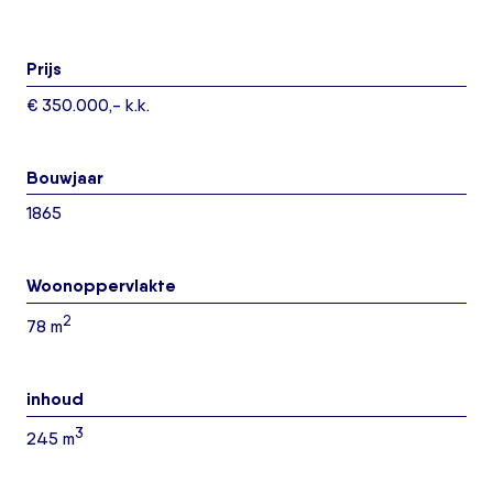
Prijs
€ 350.000,- k.k.
Bouwjaar
1865
Woonoppervlakte
2
78 m
inhoud
3
245 m