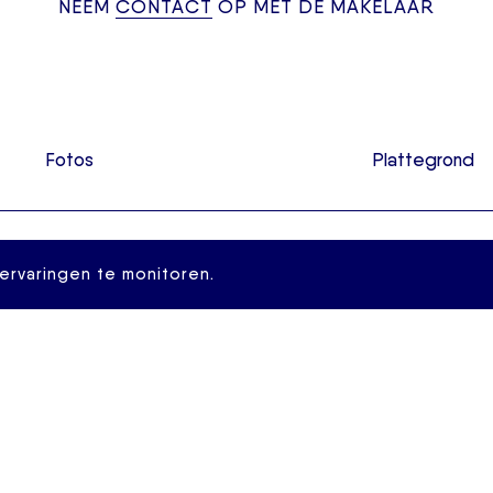
NEEM
CONTACT
OP MET DE MAKELAAR
Fotos
Plattegrond
de 4e verdieping in het
Parkeerplaatsen:
ervaringen te monitoren.
ied met legio aan terrasjes,
De vraagprijs is inclusief 
 De woning beschikt o.a.
Bijzonderheden:
 en uitzicht top de
-Woonoppervlakte 95 m2
rkeerplaats. Het moderne
-Eigen grond
 het grote plein en
-Bouwjaar 2007
ar vervoer (station Blaak)
-Lift aanwezig
-Beschikt over een eigen p