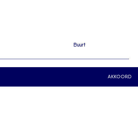
Buurt
AKKOORD
één eigen parkeerplaats in de parkeergarage.
arkeerplaats (inbegrepen in de koopsom)