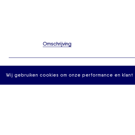
Omschrijving
Zeer centraal gelegen 3-kamer bovenwoning 95 m2 op 
Wij gebruiken cookies om onze performance en klant 
bruisend hartje van Rotterdam, midden in het winkelgeb
de Rotterdamse Markt en andere horecagelegenheden.
over een ruime woonkamer met aangrenzend een balkon
fantastische binnenruin, 2 ruime slaapkamers en een pa
complex is gelegen tussen de Hoogstraat en de Meent,
Laurenskerk. Alle denkbare voorzieningen en het openba
zijn binnen handbereik.