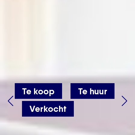
Wat de
Wat de
toekomst
toekomst
ook
ook
especialiseerd in de
especialiseerd in de
brengt, wij
brengt, wij
erkoop van her-
erkoop van her-
Te koop
Te huur
staan klaar
staan klaar
ntwikkelingsproject
ntwikkelingsproject
Verkocht
voor jouw
voor jouw
KIJK
KIJK
HIER
HIER
ONZE DEVELOPMENTS
ONZE DEVELOPMENTS