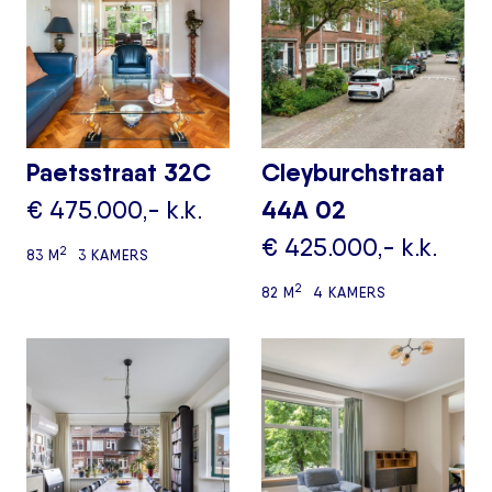
Paetsstraat 32C
Cleyburchstraat
€ 475.000,- k.k.
44A 02
€ 425.000,- k.k.
2
83 M
3 KAMERS
2
82 M
4 KAMERS