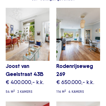
Joost van
Rodenrijseweg
Geelstraat 43B
269
€ 400.000,- k.k.
€ 650.000,- k.k.
2
2
54 M
3 KAMERS
116 M
4 KAMERS