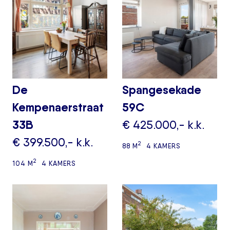
De
Spangesekade
Kempenaerstraat
59C
33B
€ 425.000,- k.k.
€ 399.500,- k.k.
2
88 M
4 KAMERS
2
104 M
4 KAMERS