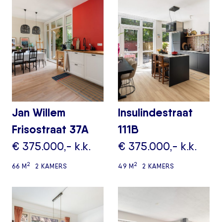
Jan Willem
Insulindestraat
Frisostraat 37A
111B
€ 375.000,- k.k.
€ 375.000,- k.k.
2
2
66 M
2 KAMERS
49 M
2 KAMERS