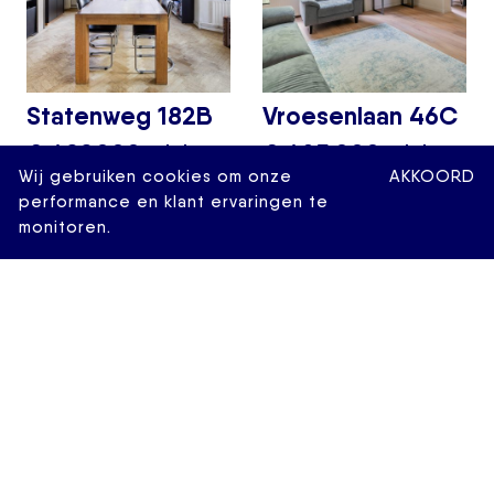
Statenweg 182B
Vroesenlaan 46C
€ 499.000,- k.k.
€ 485.000,- k.k.
Wij gebruiken cookies om onze
AKKOORD
2
2
123 M
5 KAMERS
69 M
4 KAMERS
performance en klant ervaringen te
monitoren.