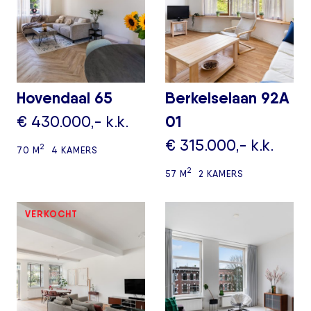
Hovendaal 65
Berkelselaan 92A
€ 430.000,- k.k.
01
€ 315.000,- k.k.
2
70 M
4 KAMERS
2
57 M
2 KAMERS
VERKOCHT