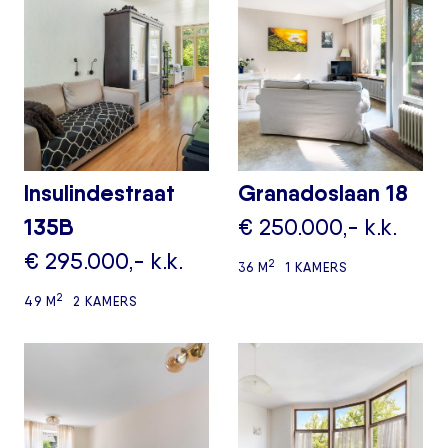
Insulindestraat
Granadoslaan 18
135B
€ 250.000,- k.k.
€ 295.000,- k.k.
2
36 M
1 KAMERS
2
49 M
2 KAMERS