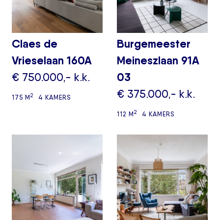
Claes de
Burgemeester
Vrieselaan 160A
Meineszlaan 91A
€ 750.000,- k.k.
03
€ 375.000,- k.k.
2
175 M
4 KAMERS
2
112 M
4 KAMERS