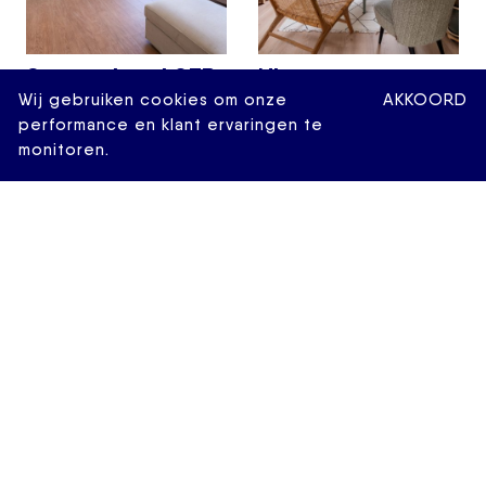
Statensingel 93B
Nieuwe
Wij gebruiken cookies om onze
AKKOORD
€ 575.000,- k.k.
Binnenweg 108-
performance en klant ervaringen te
02R
monitoren.
2
107 M
4 KAMERS
€ 375.000,- k.k.
2
74 M
3 KAMERS
VERKOCHT