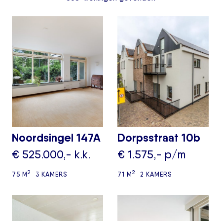
Noordsingel 147A
Dorpsstraat 10b
€ 525.000,- k.k.
€ 1.575,- p/m
2
2
75 M
3 KAMERS
71 M
2 KAMERS