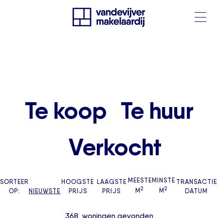
Te koop
Te huur
Verkocht
MEESTE
MINSTE
SORTEER
HOOGSTE
LAAGSTE
TRANSACTIE
2
2
OP:
NIEUWSTE
PRIJS
PRIJS
M
M
DATUM
368
woningen
gevonden