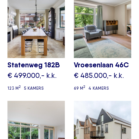
Statenweg 182B
Vroesenlaan 46C
€ 499.000,- k.k.
€ 485.000,- k.k.
2
2
123 M
5 KAMERS
69 M
4 KAMERS