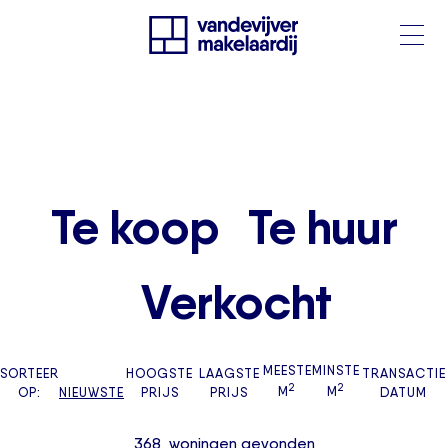
Te koop
Te huur
Verkocht
MEESTE
MINSTE
SORTEER
HOOGSTE
LAAGSTE
TRANSACTIE
2
2
OP:
NIEUWSTE
PRIJS
PRIJS
M
M
DATUM
368
woningen
gevonden