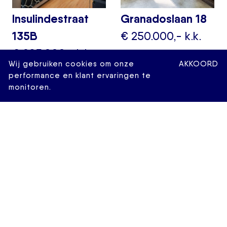
Insulindestraat
Granadoslaan 18
135B
€ 250.000,- k.k.
€ 295.000,- k.k.
2
36 M
1 KAMERS
Wij gebruiken cookies om onze
AKKOORD
2
49 M
2 KAMERS
performance en klant ervaringen te
monitoren.
Hovendaal 65
Berkelselaan 92A