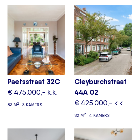
Paetsstraat 32C
Cleyburchstraat
€ 475.000,- k.k.
44A 02
€ 425.000,- k.k.
2
83 M
3 KAMERS
2
82 M
4 KAMERS