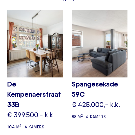
De
Spangesekade
Kempenaerstraat
59C
33B
€ 425.000,- k.k.
€ 399.500,- k.k.
2
88 M
4 KAMERS
2
104 M
4 KAMERS