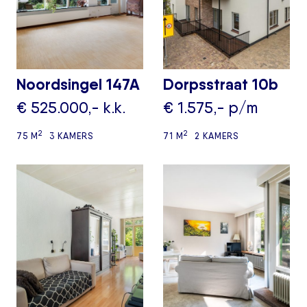
Noordsingel 147A
Dorpsstraat 10b
€ 525.000,- k.k.
€ 1.575,- p/m
2
2
75 M
3 KAMERS
71 M
2 KAMERS