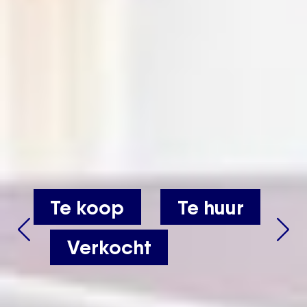
Wat de
Wat de
toekomst
toekomst
ook
ook
especialiseerd in de
especialiseerd in de
brengt, wij
brengt, wij
erkoop van her-
erkoop van her-
Te koop
Te huur
staan klaar
staan klaar
ntwikkelingsproject
ntwikkelingsproject
Verkocht
voor jouw
voor jouw
KIJK
KIJK
HIER
HIER
ONZE DEVELOPMENTS
ONZE DEVELOPMENTS